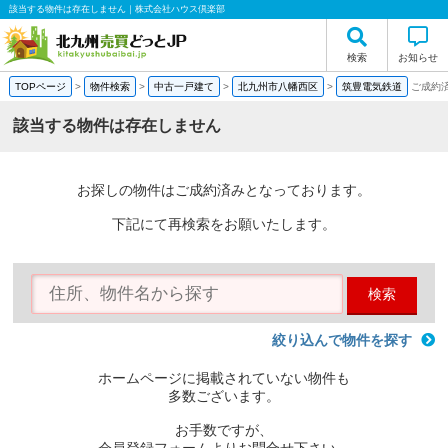
該当する物件は存在しません｜株式会社ハウス倶楽部
検索
お知らせ
TOPページ
>
物件検索
>
中古一戸建て
>
北九州市八幡西区
>
筑豊電気鉄道
ご成約
該当する物件は存在しません
お探しの物件はご成約済みとなっております。
下記にて再検索をお願いたします。
検索
絞り込んで物件を探す
ホームページに掲載されていない物件も
多数ございます。
お手数ですが、
会員登録フォームよりお問合せ下さい。