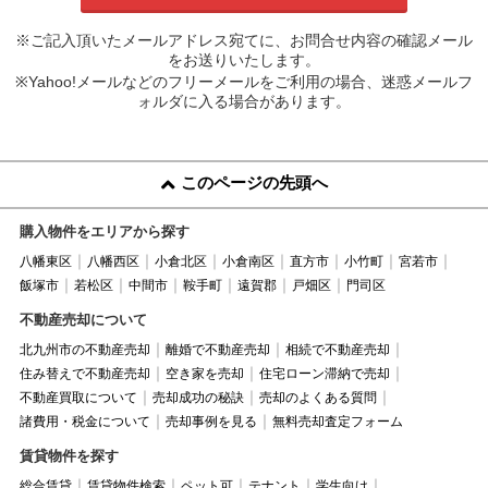
※ご記入頂いたメールアドレス宛てに、お問合せ内容の確認メール
をお送りいたします。
※Yahoo!メールなどのフリーメールをご利用の場合、迷惑メールフ
ォルダに入る場合があります。
このページの先頭へ
購入物件をエリアから探す
八幡東区
八幡西区
小倉北区
小倉南区
直方市
小竹町
宮若市
飯塚市
若松区
中間市
鞍手町
遠賀郡
戸畑区
門司区
不動産売却について
北九州市の不動産売却
離婚で不動産売却
相続で不動産売却
住み替えで不動産売却
空き家を売却
住宅ローン滞納で売却
不動産買取について
売却成功の秘訣
売却のよくある質問
諸費用・税金について
売却事例を見る
無料売却査定フォーム
賃貸物件を探す
総合賃貸
賃貸物件検索
ペット可
テナント
学生向け