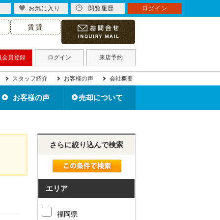
お気に入り
閲覧履歴
ログイン
賃貸
規会員登録
ログイン
来店予約
スタッフ紹介
お客様の声
会社概要
お客様の声
売却について
北九州市の不動産売却
住み替えで不動産売却
住宅ローン滞納で売却
不動産買取について
離婚で不動産売却
相続で不動産売却
空き家を売却
無料売却査定
売却事例
さらに絞り込んで検索
エリア
福岡県