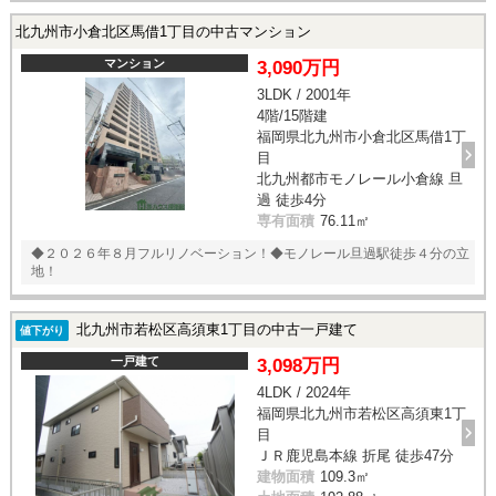
北九州市小倉北区馬借1丁目の中古マンション
マンション
3,090万円
3LDK / 2001年
4階/15階建
福岡県北九州市小倉北区馬借1丁
目
北九州都市モノレール小倉線 旦
過 徒歩4分
専有面積
76.11㎡
◆２０２６年８月フルリノベーション！◆モノレール旦過駅徒歩４分の立
地！
北九州市若松区高須東1丁目の中古一戸建て
値下がり
一戸建て
3,098万円
4LDK / 2024年
福岡県北九州市若松区高須東1丁
目
ＪＲ鹿児島本線 折尾 徒歩47分
建物面積
109.3㎡