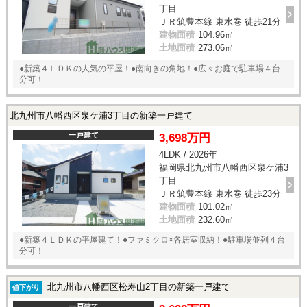
丁目
ＪＲ筑豊本線 東水巻 徒歩21分
建物面積
104.96㎡
土地面積
273.06㎡
●新築４ＬＤＫの人気の平屋！●南向きの角地！●広々お庭で駐車場４台
分可！
北九州市八幡西区泉ケ浦3丁目の新築一戸建て
一戸建て
3,698万円
4LDK / 2026年
福岡県北九州市八幡西区泉ケ浦3
丁目
ＪＲ筑豊本線 東水巻 徒歩23分
建物面積
101.02㎡
土地面積
232.60㎡
●新築４ＬＤＫの平屋建て！●ファミクロ×各居室収納！●駐車場並列４台
分可！
北九州市八幡西区松寿山2丁目の新築一戸建て
値下がり
一戸建て