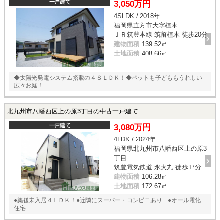
一戸建て
3,050万円
4SLDK / 2018年
福岡県直方市大字植木
ＪＲ筑豊本線 筑前植木 徒歩20分
建物面積
139.52㎡
土地面積
408.66㎡
◆太陽光発電システム搭載の４ＳＬＤＫ！◆ペットも子どももうれしい
広々お庭！
北九州市八幡西区上の原3丁目の中古一戸建て
一戸建て
3,080万円
4LDK / 2024年
福岡県北九州市八幡西区上の原3
丁目
筑豊電気鉄道 永犬丸 徒歩17分
建物面積
106.28㎡
土地面積
172.67㎡
●築後未入居４ＬＤＫ！●近隣にスーパー・コンビニあり！●オール電化
住宅