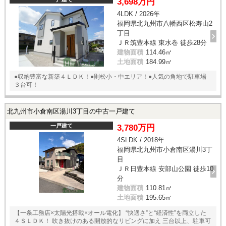
3,698万円
4LDK / 2026年
福岡県北九州市八幡西区松寿山2
丁目
ＪＲ筑豊本線 東水巻 徒歩28分
建物面積
114.46㎡
土地面積
184.99㎡
●収納豊富な新築４ＬＤＫ！●則松小・中エリア！●人気の角地で駐車場
３台可！
北九州市小倉南区湯川3丁目の中古一戸建て
一戸建て
3,780万円
4SLDK / 2018年
福岡県北九州市小倉南区湯川3丁
目
ＪＲ日豊本線 安部山公園 徒歩10
分
建物面積
110.81㎡
土地面積
195.65㎡
【一条工務店×太陽光搭載×オール電化】 “快適さ”と“経済性”を両立した
４ＳＬＤＫ！ 吹き抜けのある開放的なリビングに加え 三台以上、駐車可