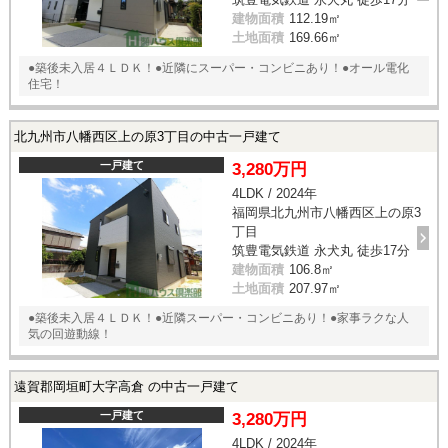
建物面積
112.19㎡
土地面積
169.66㎡
●築後未入居４ＬＤＫ！●近隣にスーパー・コンビニあり！●オール電化
住宅！
北九州市八幡西区上の原3丁目の中古一戸建て
一戸建て
3,280万円
4LDK / 2024年
福岡県北九州市八幡西区上の原3
丁目
筑豊電気鉄道 永犬丸 徒歩17分
建物面積
106.8㎡
土地面積
207.97㎡
●築後未入居４ＬＤＫ！●近隣スーパー・コンビニあり！●家事ラクな人
気の回遊動線！
遠賀郡岡垣町大字高倉 の中古一戸建て
一戸建て
3,280万円
4LDK / 2024年