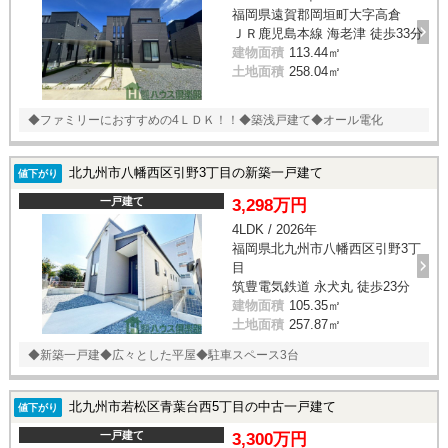
福岡県遠賀郡岡垣町大字高倉
ＪＲ鹿児島本線 海老津 徒歩33分
建物面積
113.44㎡
土地面積
258.04㎡
◆ファミリーにおすすめの4ＬＤＫ！！◆築浅戸建て◆オール電化
北九州市八幡西区引野3丁目の新築一戸建て
値下がり
一戸建て
3,298万円
4LDK / 2026年
福岡県北九州市八幡西区引野3丁
目
筑豊電気鉄道 永犬丸 徒歩23分
建物面積
105.35㎡
土地面積
257.87㎡
◆新築一戸建◆広々とした平屋◆駐車スペース3台
北九州市若松区青葉台西5丁目の中古一戸建て
値下がり
一戸建て
3,300万円