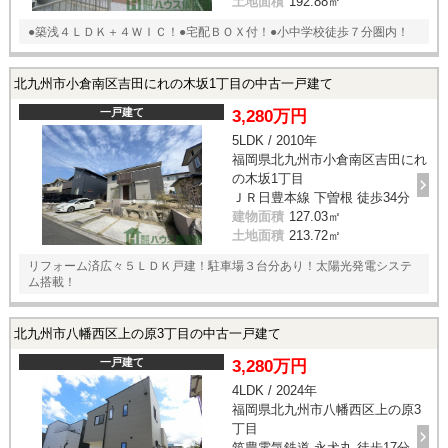
土地面積
192.88㎡
●築浅４ＬＤＫ＋４ＷＩＣ！●宅配ＢＯＸ付！●小中学校徒歩７分圏内！
北九州市小倉南区吉田にれの木坂1丁目の中古一戸建て
一戸建て
3,280万円
5LDK / 2010年
福岡県北九州市小倉南区吉田にれ
の木坂1丁目
ＪＲ日豊本線 下曽根 徒歩34分
建物面積
127.03㎡
土地面積
213.72㎡
リフォーム済広々５ＬＤＫ戸建！駐車場３台分あり！太陽光発電システ
ム搭載！
北九州市八幡西区上の原3丁目の中古一戸建て
一戸建て
3,280万円
4LDK / 2024年
福岡県北九州市八幡西区上の原3
丁目
筑豊電気鉄道 永犬丸 徒歩17分