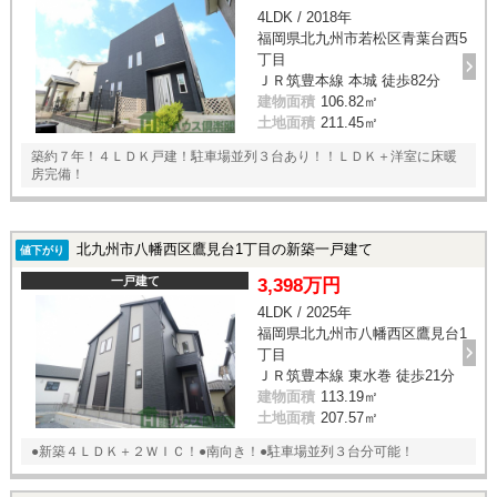
4LDK / 2018年
福岡県北九州市若松区青葉台西5
丁目
ＪＲ筑豊本線 本城 徒歩82分
建物面積
106.82㎡
土地面積
211.45㎡
築約７年！４ＬＤＫ戸建！駐車場並列３台あり！！ＬＤＫ＋洋室に床暖
房完備！
北九州市八幡西区鷹見台1丁目の新築一戸建て
値下がり
一戸建て
3,398万円
4LDK / 2025年
福岡県北九州市八幡西区鷹見台1
丁目
ＪＲ筑豊本線 東水巻 徒歩21分
建物面積
113.19㎡
土地面積
207.57㎡
●新築４ＬＤＫ＋２ＷＩＣ！●南向き！●駐車場並列３台分可能！