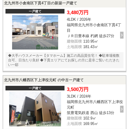
北九州市小倉南区下貫4丁目の新築一戸建て
一戸建て
3,480万円
4LDK / 2026年
福岡県北九州市小倉南区下貫4丁
目
ＪＲ日豊本線 朽網 徒歩27分
建物面積
110.95㎡
土地面積
181.43㎡
◆大手ハウスメーカー【タマホーム】施工の高品質住宅！ ◆駐車場複数
台可、日当たり良好 ◆下貫エリアにてお探しの方に是非ご覧いただきた
い一邸
北九州市八幡西区下上津役元町 の中古一戸建て
一戸建て
3,500万円
3LDK / 2024年
福岡県北九州市八幡西区下上津役
元町
筑豊電気鉄道 西山 徒歩13分
建物面積
102.9㎡
土地面積
169.95㎡