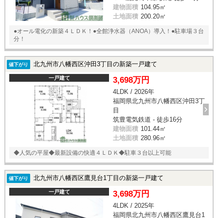
建物面積
104.95㎡
土地面積
200.20㎡
●オール電化の新築４ＬＤＫ！●全館浄水器（ANOA）導入！●駐車場３台
分！
北九州市八幡西区沖田3丁目の新築一戸建て
値下がり
一戸建て
3,698万円
4LDK / 2026年
福岡県北九州市八幡西区沖田3丁
目
筑豊電気鉄道 - 徒歩16分
建物面積
101.44㎡
土地面積
280.96㎡
◆人気の平屋◆最新設備の快適４ＬＤＫ◆駐車３台以上可能
北九州市八幡西区鷹見台1丁目の新築一戸建て
値下がり
一戸建て
3,698万円
4LDK / 2025年
福岡県北九州市八幡西区鷹見台1