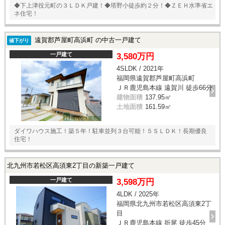
◆下上津役元町の３ＬＤＫ戸建！◆塔野小徒歩約２分！◆ＺＥＨ水準省エ
ネ住宅！
遠賀郡芦屋町高浜町 の中古一戸建て
値下がり
一戸建て
3,580万円
4SLDK / 2021年
福岡県遠賀郡芦屋町高浜町
ＪＲ鹿児島本線 遠賀川 徒歩66分
建物面積
137.95㎡
土地面積
161.59㎡
ダイワハウス施工！築５年！駐車並列３台可能！５ＳＬＤＫ！長期優良
住宅！
北九州市若松区高須東2丁目の新築一戸建て
一戸建て
3,598万円
4LDK / 2025年
福岡県北九州市若松区高須東2丁
目
ＪＲ鹿児島本線 折尾 徒歩45分