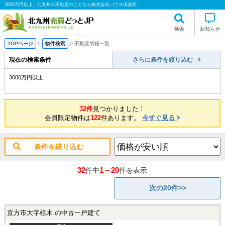
3000万円以上｜北九州の不動産のことなら株式会社ハウス倶楽部
検索
お知らせ
TOPページ
>
物件検索
>
不動産情報一覧
現在の検索条件
さらに条件を絞り込む
3000万円以上
32件
見つかりました！
会員限定物件は
122
件あります。
今すぐ見る
条件を絞り込む
32
1～20
件中
件を表示
次の20件>>
直方市大字植木 の中古一戸建て