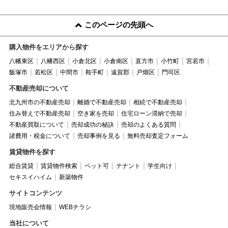
このページの先頭へ
購入物件をエリアから探す
八幡東区
八幡西区
小倉北区
小倉南区
直方市
小竹町
宮若市
飯塚市
若松区
中間市
鞍手町
遠賀郡
戸畑区
門司区
不動産売却について
北九州市の不動産売却
離婚で不動産売却
相続で不動産売却
住み替えで不動産売却
空き家を売却
住宅ローン滞納で売却
不動産買取について
売却成功の秘訣
売却のよくある質問
諸費用・税金について
売却事例を見る
無料売却査定フォーム
賃貸物件を探す
総合賃貸
賃貸物件検索
ペット可
テナント
学生向け
セキスイハイム
新築物件
サイトコンテンツ
現地販売会情報
WEBチラシ
当社について