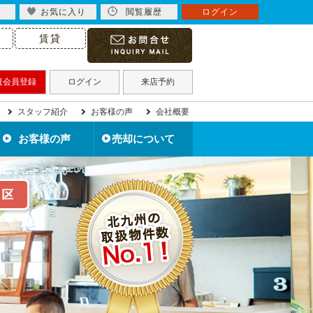
お気に入り
閲覧履歴
ログイン
賃貸
規会員登録
ログイン
来店予約
スタッフ紹介
お客様の声
会社概要
お客様の声
売却について
北九州市の不動産売却
住み替えで不動産売却
住宅ローン滞納で売却
不動産買取について
離婚で不動産売却
相続で不動産売却
空き家を売却
無料売却査定
売却事例