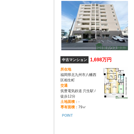
1,698万円
中古マンション
所在地
福岡県北九州市八幡西
区相生町
交通
筑豊電気鉄道 穴生駅 /
徒歩12分
土地面積
：-
専有面積
：79㎡
POINT