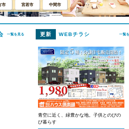
方市
宮若市
中間市
会
更新
WEBチラシ
一覧を見る
一覧