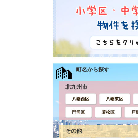
町名から探す
北九州市
八幡西区
八幡東区
門司区
若松区
戸
その他