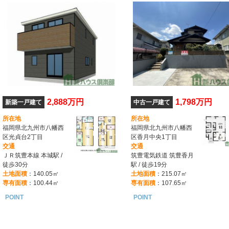
2,888万円
1,798万円
新築一戸建て
中古一戸建て
所在地
所在地
福岡県北九州市八幡西
福岡県北九州市八幡西
区光貞台2丁目
区香月中央1丁目
交通
交通
ＪＲ筑豊本線 本城駅 /
筑豊電気鉄道 筑豊香月
徒歩30分
駅 / 徒歩19分
土地面積
：140.05㎡
土地面積
：215.07㎡
専有面積
：100.44㎡
専有面積
：107.65㎡
POINT
POINT