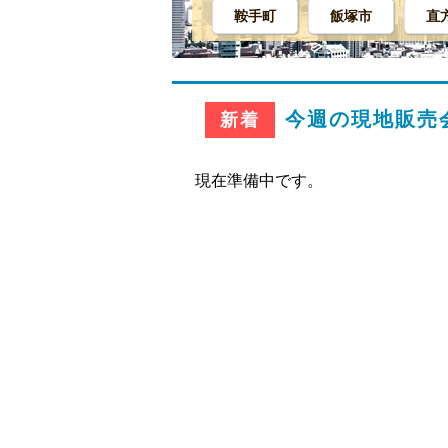
鞍手町
飯塚市
直
今週の現地販売
新着