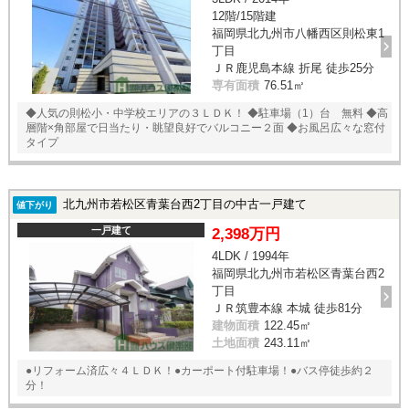
12階/15階建
福岡県北九州市八幡西区則松東1
丁目
ＪＲ鹿児島本線 折尾 徒歩25分
専有面積
76.51㎡
◆人気の則松小・中学校エリアの３ＬＤＫ！ ◆駐車場（1）台 無料 ◆高
層階×角部屋で日当たり・眺望良好でバルコニー２面 ◆お風呂広々な窓付
タイプ
北九州市若松区青葉台西2丁目の中古一戸建て
値下がり
一戸建て
2,398万円
4LDK / 1994年
福岡県北九州市若松区青葉台西2
丁目
ＪＲ筑豊本線 本城 徒歩81分
建物面積
122.45㎡
土地面積
243.11㎡
●リフォーム済広々４ＬＤＫ！●カーポート付駐車場！●バス停徒歩約２
分！