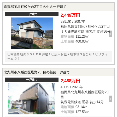
遠賀郡岡垣町松ケ台2丁目の中古一戸建て
一戸建て
2,449万円
3SLDK / 2007年
福岡県遠賀郡岡垣町松ケ台2丁目
ＪＲ鹿児島本線 海老津 徒歩36分
建物面積
111.26㎡
土地面積
400.03㎡
〇南西角地の３ＳＬＤＫ戸建！〇広々お庭＋駐車場３台分可！〇リフォ
ーム済！
北九州市八幡西区塔野2丁目の新築一戸建て
一戸建て
2,488万円
4LDK / 2026年
福岡県北九州市八幡西区塔野2丁
目
筑豊電気鉄道 通谷 徒歩14分
建物面積
93.14㎡
土地面積
127.53㎡