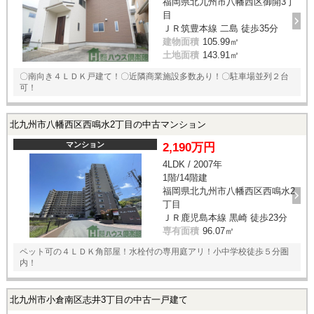
福岡県北九州市八幡西区御開3丁
目
ＪＲ筑豊本線 二島 徒歩35分
建物面積
105.99㎡
土地面積
143.91㎡
〇南向き４ＬＤＫ戸建て！〇近隣商業施設多数あり！〇駐車場並列２台
可！
北九州市八幡西区西鳴水2丁目の中古マンション
マンション
2,190万円
4LDK / 2007年
1階/14階建
福岡県北九州市八幡西区西鳴水2
丁目
ＪＲ鹿児島本線 黒崎 徒歩23分
専有面積
96.07㎡
ペット可の４ＬＤＫ角部屋！水栓付の専用庭アリ！小中学校徒歩５分圏
内！
北九州市小倉南区志井3丁目の中古一戸建て