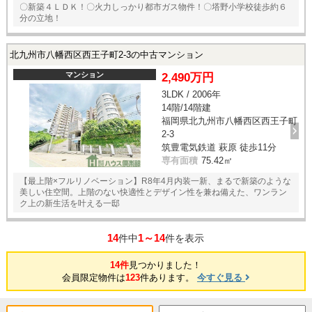
〇新築４ＬＤＫ！〇火力しっかり都市ガス物件！〇塔野小学校徒歩約６
分の立地！
北九州市八幡西区西王子町2-3の中古マンション
マンション
2,490万円
3LDK / 2006年
14階/14階建
福岡県北九州市八幡西区西王子町
2-3
筑豊電気鉄道 萩原 徒歩11分
専有面積
75.42㎡
【最上階×フルリノベーション】R8年4月内装一新、まるで新築のような
美しい住空間。上階のない快適性とデザイン性を兼ね備えた、ワンラン
ク上の新生活を叶える一邸
14
1～14
件中
件を表示
14件
見つかりました！
会員限定物件は
123
件あります。
今すぐ見る