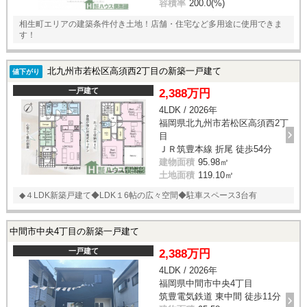
容積率
200.0(%)
相生町エリアの建築条件付き土地！店舗・住宅など多用途に使用できま
す！
北九州市若松区高須西2丁目の新築一戸建て
値下がり
一戸建て
2,388万円
4LDK / 2026年
福岡県北九州市若松区高須西2丁
目
ＪＲ筑豊本線 折尾 徒歩54分
建物面積
95.98㎡
土地面積
119.10㎡
◆４LDK新築戸建て◆LDK１6帖の広々空間◆駐車スペース3台有
中間市中央4丁目の新築一戸建て
一戸建て
2,388万円
4LDK / 2026年
福岡県中間市中央4丁目
筑豊電気鉄道 東中間 徒歩11分