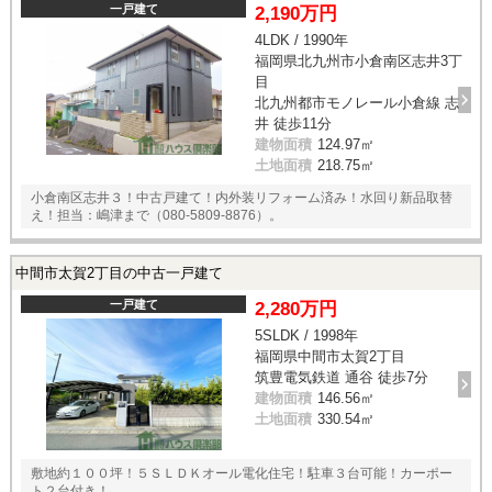
一戸建て
2,190万円
4LDK / 1990年
福岡県北九州市小倉南区志井3丁
目
北九州都市モノレール小倉線 志
井 徒歩11分
建物面積
124.97㎡
土地面積
218.75㎡
小倉南区志井３！中古戸建て！内外装リフォーム済み！水回り新品取替
え！担当：嶋津まで（080-5809-8876）。
中間市太賀2丁目の中古一戸建て
一戸建て
2,280万円
5SLDK / 1998年
福岡県中間市太賀2丁目
筑豊電気鉄道 通谷 徒歩7分
建物面積
146.56㎡
土地面積
330.54㎡
敷地約１００坪！５ＳＬＤＫオール電化住宅！駐車３台可能！カーポー
ト２台付き！