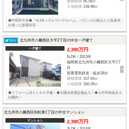
建物面積
95.58㎡
土地面積
139.99㎡
◆中間市中央◆「4LDK＋テレワークルーム」バランスの取れた人気条件
が揃った新築住宅
北九州市八幡西区大平2丁目の中古一戸建て
値下がり
一戸建て
2,390万円
5LDK / 2013年
福岡県北九州市八幡西区大平2丁
目
筑豊電気鉄道 - 徒歩28分
建物面積
107.64㎡
土地面積
150.29㎡
◆リフォーム済５ＬＤＫ戸建！◆太陽光発電設備あり！◆小中学校徒歩５
分圏内！
北九州市八幡西区則松東1丁目の中古マンション
マンション
2,390万円
3LDK / 2014年