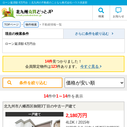
ローン返済額 6万円台 ｜北九州の不動産のことなら株式会社ハウス倶楽部
検索
お知らせ
TOPページ
>
物件検索
>
不動産情報一覧
現在の検索条件
さらに条件を絞り込む
ローン返済額 6万円台
14件
見つかりました！
会員限定物件は
123
件あります。
今すぐ見る
条件を絞り込む
14
1～14
件中
件を表示
北九州市八幡西区御開3丁目の中古一戸建て
一戸建て
2,180万円
4LDK / 2015年