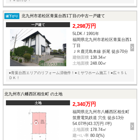
北九州市若松区青葉台西1丁目の中古一戸建て
値下がり
一戸建て
2,298万円
5LDK / 1991年
福岡県北九州市若松区青葉台西1
丁目
ＪＲ鹿児島本線 折尾 徒歩70分
建物面積
138.34㎡
土地面積
248.00㎡
●青葉台西エリアのリフォーム済物件！●ミサワホーム施工！●広々５Ｌ
ＤＫ！
北九州市八幡西区相生町 の土地
土地
2,340万円
福岡県北九州市八幡西区相生町
筑豊電気鉄道 穴生 徒歩13分
54.07坪(43.3万円 /坪)
土地面積
178.74㎡
建ぺい率
80.0(%)