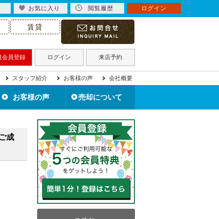
お気に入り
閲覧履歴
ログイン
賃貸
規会員登録
ログイン
来店予約
スタッフ紹介
お客様の声
会社概要
お客様の声
売却について
北九州市の不動産売却
住み替えで不動産売却
住宅ローン滞納で売却
不動産買取について
離婚で不動産売却
相続で不動産売却
空き家を売却
無料売却査定
売却事例
ご成