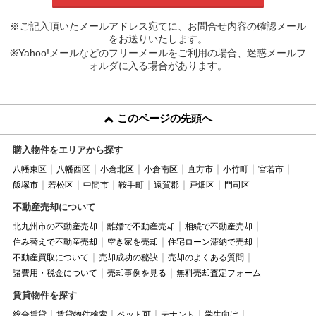
※ご記入頂いたメールアドレス宛てに、お問合せ内容の確認メール
をお送りいたします。
※Yahoo!メールなどのフリーメールをご利用の場合、迷惑メールフ
ォルダに入る場合があります。
このページの先頭へ
購入物件をエリアから探す
八幡東区
八幡西区
小倉北区
小倉南区
直方市
小竹町
宮若市
飯塚市
若松区
中間市
鞍手町
遠賀郡
戸畑区
門司区
不動産売却について
北九州市の不動産売却
離婚で不動産売却
相続で不動産売却
住み替えで不動産売却
空き家を売却
住宅ローン滞納で売却
不動産買取について
売却成功の秘訣
売却のよくある質問
諸費用・税金について
売却事例を見る
無料売却査定フォーム
賃貸物件を探す
総合賃貸
賃貸物件検索
ペット可
テナント
学生向け