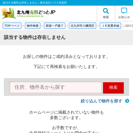
該当する物件は存在しません｜株式会社ハウス倶楽部
検索
お知らせ
TOPページ
>
物件検索
>
新築一戸建て
>
北九州市八幡西区
>
ＪＲ筑豊本線
ご成約
該当する物件は存在しません
お探しの物件はご成約済みとなっております。
下記にて再検索をお願いたします。
検索
絞り込んで物件を探す
ホームページに掲載されていない物件も
多数ございます。
お手数ですが、
会員登録フォームよりお問合せ下さい。