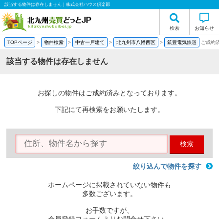
該当する物件は存在しません｜株式会社ハウス倶楽部
検索
お知らせ
TOPページ
>
物件検索
>
中古一戸建て
>
北九州市八幡西区
>
筑豊電気鉄道
ご成約
該当する物件は存在しません
お探しの物件はご成約済みとなっております。
下記にて再検索をお願いたします。
検索
絞り込んで物件を探す
ホームページに掲載されていない物件も
多数ございます。
お手数ですが、
会員登録フォームよりお問合せ下さい。