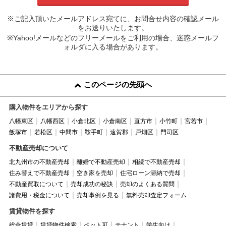
※ご記入頂いたメールアドレス宛てに、お問合せ内容の確認メール
をお送りいたします。
※Yahoo!メールなどのフリーメールをご利用の場合、迷惑メールフ
ォルダに入る場合があります。
このページの先頭へ
購入物件をエリアから探す
八幡東区
八幡西区
小倉北区
小倉南区
直方市
小竹町
宮若市
飯塚市
若松区
中間市
鞍手町
遠賀郡
戸畑区
門司区
不動産売却について
北九州市の不動産売却
離婚で不動産売却
相続で不動産売却
住み替えで不動産売却
空き家を売却
住宅ローン滞納で売却
不動産買取について
売却成功の秘訣
売却のよくある質問
諸費用・税金について
売却事例を見る
無料売却査定フォーム
賃貸物件を探す
総合賃貸
賃貸物件検索
ペット可
テナント
学生向け