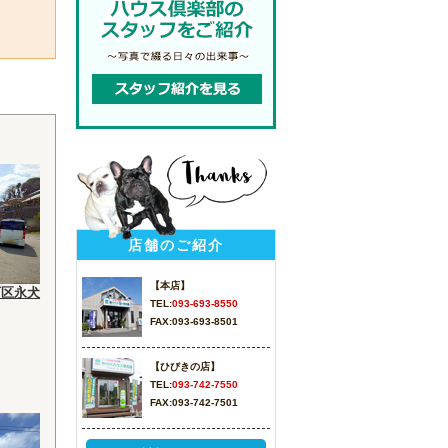
店舗のご紹介
【本店】
西区永犬
TEL:
093-693-8550
FAX:093-693-8501
【ひびきの店】
TEL:
093-742-7550
FAX:093-742-7501