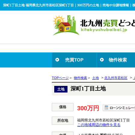
深町1丁目土地 福岡県北九州市若松区深町1丁目｜300万円の土地｜売地や分譲地情報｜
売買TOP
物件検索
>
>
TOPページ
>
物件検索
>
土地
北九州市若松区
深町1丁目土地
土地
価格
300万円
福岡県北九州市若松区深町1丁目
所在地
この地域周辺の物件を見る