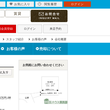
お気に入り
閲覧履歴
ログイン
賃貸
規会員登録
ログイン
来店予約
スタッフ紹介
お客様の声
会社概要
お客様の声
売却について
北九州市の不動産売却
住み替えで不動産売却
住宅ローン滞納で売却
不動産買取について
離婚で不動産売却
相続で不動産売却
空き家を売却
無料売却査定
売却事例
お気軽にお問い合わせください
.3万円 /坪