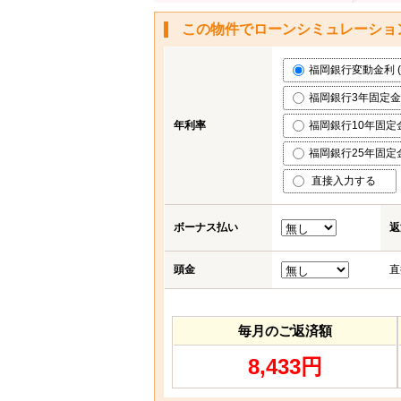
この物件でローンシミュレーショ
福岡銀行変動金利 (0
福岡銀行3年固定金利 
年利率
福岡銀行10年固定金利
福岡銀行25年固定金利
直接入力する
ボーナス払い
返
頭金
直
毎月のご返済額
8,433円