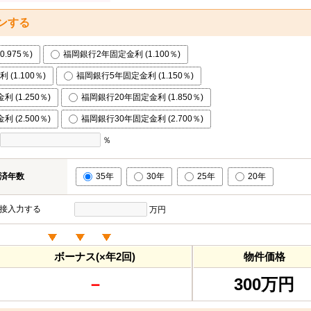
ンする
.975％)
福岡銀行2年固定金利 (1.100％)
(1.100％)
福岡銀行5年固定金利 (1.150％)
 (1.250％)
福岡銀行20年固定金利 (1.850％)
 (2.500％)
福岡銀行30年固定金利 (2.700％)
％
済年数
35年
30年
25年
20年
接入力する
万円
ボーナス(×年2回)
物件価格
－
300万円