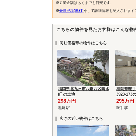
※返済金額はあくまでも目安です。
※
会員登録(無料)
をして詳細情報を記入されます
こちらの物件を見たお客様はこんな物
同じ価格帯の物件はこちら
福岡県北九州市八幡西区鳴水
福岡県鞍手
町 の土地
3923-17
298万円
295万円
黒崎 駅
鞍手 駅
広さの近い物件はこちら