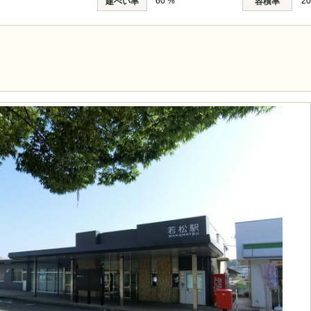
60 %
20
建ぺい率
容積率