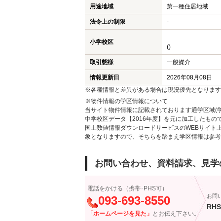
用途地域
第一種住居地域
法令上の制限
-
小学校区
()
取引態様
一般媒介
情報更新日
2026年08月08日
※各種情報と差異がある場合は現況優先となります
※物件情報の学区情報について
当サイト物件情報に記載されております通学区域(学
中学校区データ【2016年度】を元に加工したも
国土数値情報ダウンロードサービスのWEBサイト
象となりますので、そちらを踏まえ学区情報は参考
お問い合わせ、資料請求、見学
電話をかける（携帯･PHS可）
お問
093-693-8550
RHS
「ホームページを見た」
とお伝え下さい。