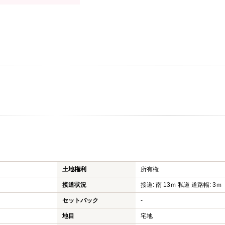
土地権利
所有権
接道状況
接道: 南 13ｍ 私道 道路幅: 3ｍ
セットバック
-
地目
宅地