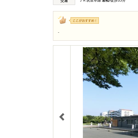
ＪＲ筑豊本線
若松
/徒歩35分
交通
-