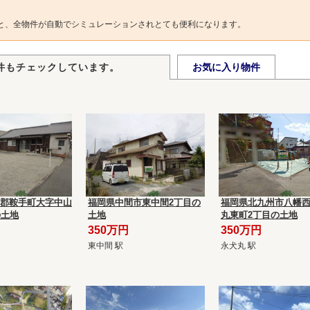
と、全物件が自動でシミュレーションされとても便利になります。
件もチェックしています。
お気に入り物件
郡鞍手町大字中山
福岡県中間市東中間2丁目の
福岡県北九州市八幡
3の土地
土地
丸東町2丁目の土地
350万円
350万円
東中間 駅
永犬丸 駅