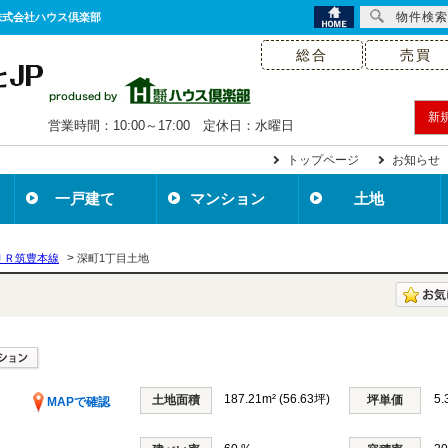
物件検索
株式会社ハウス倶楽部
総合
売買
新
営業時間：10:00～17:00 定休日：水曜日
トップページ
お知らせ
一戸建て
マンション
土地
>
ＪＲ筑豊本線
深町1丁目土地
187.21m² (56.63坪)
5
土地面積
坪単価
MAPで確認