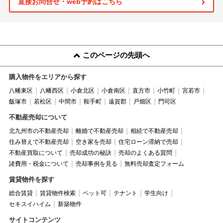
直接お問合せ・web予約はこちら
このページの先頭へ
購入物件をエリアから探す
八幡東区
八幡西区
小倉北区
小倉南区
直方市
小竹町
宮若市
飯塚市
若松区
中間市
鞍手町
遠賀郡
戸畑区
門司区
不動産売却について
北九州市の不動産売却
離婚で不動産売却
相続で不動産売却
住み替えで不動産売却
空き家を売却
住宅ローン滞納で売却
不動産買取について
売却成功の秘訣
売却のよくある質問
諸費用・税金について
売却事例を見る
無料売却査定フォーム
賃貸物件を探す
総合賃貸
賃貸物件検索
ペット可
テナント
学生向け
セキスイハイム
新築物件
サイトコンテンツ