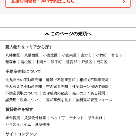
直接お問合せ・web予約はこちら
このページの先頭へ
購入物件をエリアから探す
八幡東区
八幡西区
小倉北区
小倉南区
直方市
小竹町
宮若市
飯塚市
若松区
中間市
鞍手町
遠賀郡
戸畑区
門司区
不動産売却について
北九州市の不動産売却
離婚で不動産売却
相続で不動産売却
住み替えで不動産売却
空き家を売却
住宅ローン滞納で売却
不動産買取について
売却成功の秘訣
売却のよくある質問
諸費用・税金について
売却事例を見る
無料売却査定フォーム
賃貸物件を探す
総合賃貸
賃貸物件検索
ペット可
テナント
学生向け
セキスイハイム
新築物件
サイトコンテンツ