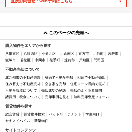
直接お問合せ・web予約はこちら
このページの先頭へ
購入物件をエリアから探す
八幡東区
八幡西区
小倉北区
小倉南区
直方市
小竹町
宮若市
飯塚市
若松区
中間市
鞍手町
遠賀郡
戸畑区
門司区
不動産売却について
北九州市の不動産売却
離婚で不動産売却
相続で不動産売却
住み替えで不動産売却
空き家を売却
住宅ローン滞納で売却
不動産買取について
売却成功の秘訣
売却のよくある質問
諸費用・税金について
売却事例を見る
無料売却査定フォーム
賃貸物件を探す
総合賃貸
賃貸物件検索
ペット可
テナント
学生向け
セキスイハイム
新築物件
サイトコンテンツ