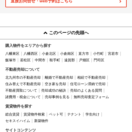
直接お問合せ・web予約はこちら
このページの先頭へ
購入物件をエリアから探す
八幡東区
八幡西区
小倉北区
小倉南区
直方市
小竹町
宮若市
飯塚市
若松区
中間市
鞍手町
遠賀郡
戸畑区
門司区
不動産売却について
北九州市の不動産売却
離婚で不動産売却
相続で不動産売却
住み替えで不動産売却
空き家を売却
住宅ローン滞納で売却
不動産買取について
売却成功の秘訣
売却のよくある質問
諸費用・税金について
売却事例を見る
無料売却査定フォーム
賃貸物件を探す
総合賃貸
賃貸物件検索
ペット可
テナント
学生向け
セキスイハイム
新築物件
サイトコンテンツ