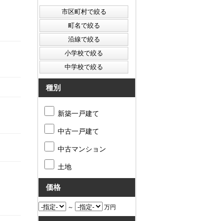
種別
新築一戸建て
中古一戸建て
中古マンション
土地
価格
～
万円