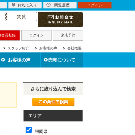
お気に入り
閲覧履歴
ログイン
賃貸
規会員登録
ログイン
来店予約
スタッフ紹介
お客様の声
会社概要
お客様の声
売却について
北九州市の不動産売却
住み替えで不動産売却
住宅ローン滞納で売却
不動産買取について
離婚で不動産売却
相続で不動産売却
空き家を売却
無料売却査定
売却事例
さらに絞り込んで検索
エリア
福岡県