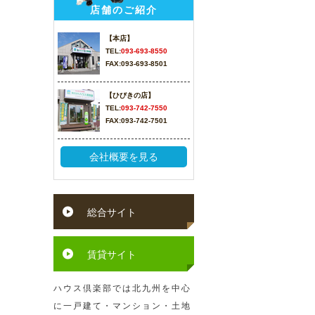
店舗のご紹介
【本店】
TEL:
093-693-8550
FAX:093-693-8501
【ひびきの店】
TEL:
093-742-7550
FAX:093-742-7501
会社概要を見る
総合サイト
賃貸サイト
ハウス倶楽部では北九州を中心
に一戸建て・マンション・土地