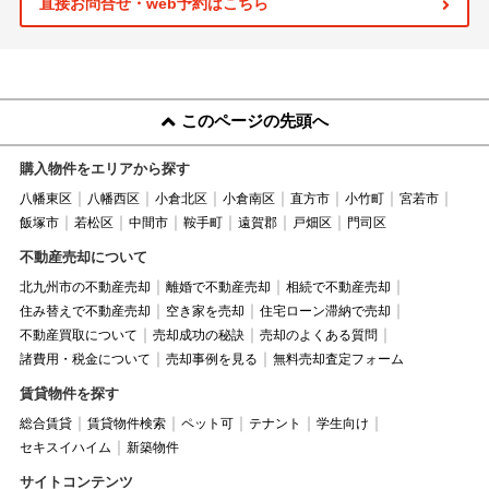
直接お問合せ・web予約はこちら
このページの先頭へ
購入物件をエリアから探す
八幡東区
八幡西区
小倉北区
小倉南区
直方市
小竹町
宮若市
飯塚市
若松区
中間市
鞍手町
遠賀郡
戸畑区
門司区
不動産売却について
北九州市の不動産売却
離婚で不動産売却
相続で不動産売却
住み替えで不動産売却
空き家を売却
住宅ローン滞納で売却
不動産買取について
売却成功の秘訣
売却のよくある質問
諸費用・税金について
売却事例を見る
無料売却査定フォーム
賃貸物件を探す
総合賃貸
賃貸物件検索
ペット可
テナント
学生向け
セキスイハイム
新築物件
サイトコンテンツ