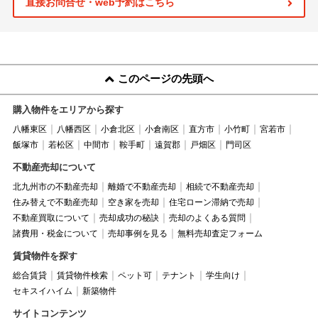
直接お問合せ・web予約はこちら
このページの先頭へ
購入物件をエリアから探す
八幡東区
八幡西区
小倉北区
小倉南区
直方市
小竹町
宮若市
飯塚市
若松区
中間市
鞍手町
遠賀郡
戸畑区
門司区
不動産売却について
北九州市の不動産売却
離婚で不動産売却
相続で不動産売却
住み替えで不動産売却
空き家を売却
住宅ローン滞納で売却
不動産買取について
売却成功の秘訣
売却のよくある質問
諸費用・税金について
売却事例を見る
無料売却査定フォーム
賃貸物件を探す
総合賃貸
賃貸物件検索
ペット可
テナント
学生向け
セキスイハイム
新築物件
サイトコンテンツ