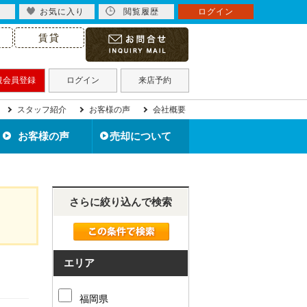
お気に入り
閲覧履歴
ログイン
賃貸
規会員登録
ログイン
来店予約
スタッフ紹介
お客様の声
会社概要
お客様の声
売却について
北九州市の不動産売却
住み替えで不動産売却
住宅ローン滞納で売却
不動産買取について
離婚で不動産売却
相続で不動産売却
空き家を売却
無料売却査定
売却事例
さらに絞り込んで検索
エリア
福岡県