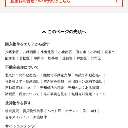
直接お問合せ・web予約はこちら
このページの先頭へ
購入物件をエリアから探す
八幡東区
八幡西区
小倉北区
小倉南区
直方市
小竹町
宮若市
飯塚市
若松区
中間市
鞍手町
遠賀郡
戸畑区
門司区
不動産売却について
北九州市の不動産売却
離婚で不動産売却
相続で不動産売却
住み替えで不動産売却
空き家を売却
住宅ローン滞納で売却
不動産買取について
売却成功の秘訣
売却のよくある質問
諸費用・税金について
売却事例を見る
無料売却査定フォーム
賃貸物件を探す
総合賃貸
賃貸物件検索
ペット可
テナント
学生向け
セキスイハイム
新築物件
サイトコンテンツ