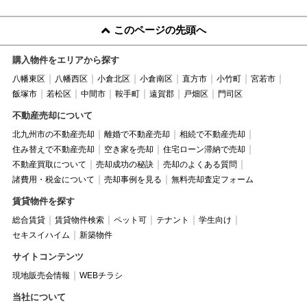
このページの先頭へ
購入物件をエリアから探す
八幡東区
八幡西区
小倉北区
小倉南区
直方市
小竹町
宮若市
飯塚市
若松区
中間市
鞍手町
遠賀郡
戸畑区
門司区
不動産売却について
北九州市の不動産売却
離婚で不動産売却
相続で不動産売却
住み替えで不動産売却
空き家を売却
住宅ローン滞納で売却
不動産買取について
売却成功の秘訣
売却のよくある質問
諸費用・税金について
売却事例を見る
無料売却査定フォーム
賃貸物件を探す
総合賃貸
賃貸物件検索
ペット可
テナント
学生向け
セキスイハイム
新築物件
サイトコンテンツ
現地販売会情報
WEBチラシ
当社について