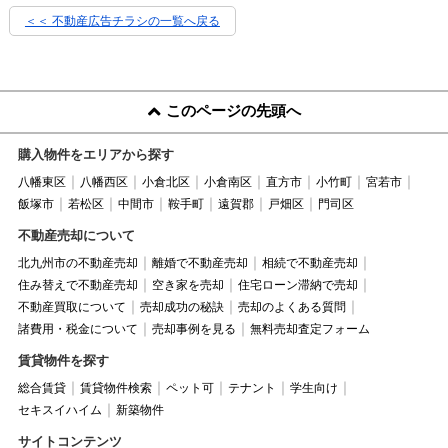
＜＜ 不動産広告チラシの一覧へ戻る
このページの先頭へ
購入物件をエリアから探す
八幡東区
八幡西区
小倉北区
小倉南区
直方市
小竹町
宮若市
飯塚市
若松区
中間市
鞍手町
遠賀郡
戸畑区
門司区
不動産売却について
北九州市の不動産売却
離婚で不動産売却
相続で不動産売却
住み替えで不動産売却
空き家を売却
住宅ローン滞納で売却
不動産買取について
売却成功の秘訣
売却のよくある質問
諸費用・税金について
売却事例を見る
無料売却査定フォーム
賃貸物件を探す
総合賃貸
賃貸物件検索
ペット可
テナント
学生向け
セキスイハイム
新築物件
サイトコンテンツ