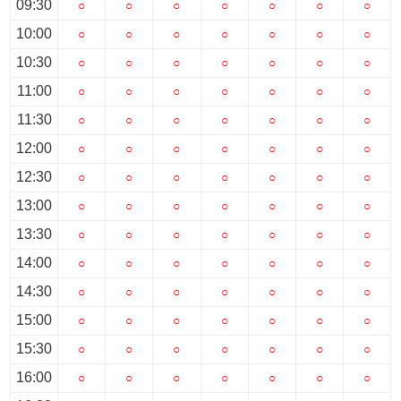
09:30
○
○
○
○
○
○
○
10:00
○
○
○
○
○
○
○
10:30
○
○
○
○
○
○
○
11:00
○
○
○
○
○
○
○
11:30
○
○
○
○
○
○
○
12:00
○
○
○
○
○
○
○
12:30
○
○
○
○
○
○
○
13:00
○
○
○
○
○
○
○
13:30
○
○
○
○
○
○
○
14:00
○
○
○
○
○
○
○
14:30
○
○
○
○
○
○
○
15:00
○
○
○
○
○
○
○
15:30
○
○
○
○
○
○
○
16:00
○
○
○
○
○
○
○