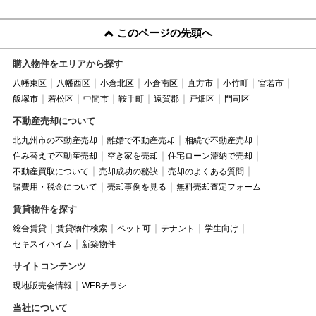
このページの先頭へ
購入物件をエリアから探す
八幡東区
八幡西区
小倉北区
小倉南区
直方市
小竹町
宮若市
飯塚市
若松区
中間市
鞍手町
遠賀郡
戸畑区
門司区
不動産売却について
北九州市の不動産売却
離婚で不動産売却
相続で不動産売却
住み替えで不動産売却
空き家を売却
住宅ローン滞納で売却
不動産買取について
売却成功の秘訣
売却のよくある質問
諸費用・税金について
売却事例を見る
無料売却査定フォーム
賃貸物件を探す
総合賃貸
賃貸物件検索
ペット可
テナント
学生向け
セキスイハイム
新築物件
サイトコンテンツ
現地販売会情報
WEBチラシ
当社について