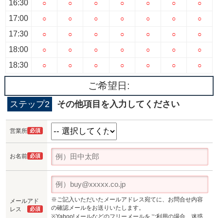
16:30
○
○
○
○
○
○
○
17:00
○
○
○
○
○
○
○
17:30
○
○
○
○
○
○
○
18:00
○
○
○
○
○
○
○
18:30
○
○
○
○
○
○
○
ご希望日:
ステップ2
その他項目を入力してください
営業所
必須
お名前
必須
※ご記入いただいたメールアドレス宛てに、お問合せ内容
メールアド
の確認メールをお送りいたします。
レス
必須
※Yahoo!メールなどのフリーメールをご利用の場合、迷惑