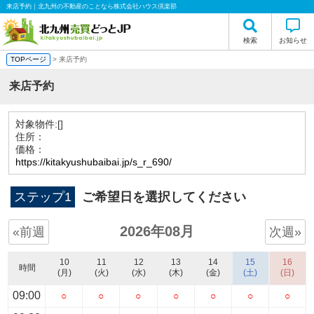
来店予約｜北九州の不動産のことなら株式会社ハウス倶楽部
検索
お知らせ
TOPページ
> 来店予約
来店予約
対象物件:
[]
住所：
価格：
https://kitakyushubaibai.jp/s_r_690/
ステップ1
ご希望日を選択してください
2026年08月
«前週
次週»
10
11
12
13
14
15
16
時間
(月)
(火)
(水)
(木)
(金)
(土)
(日)
09:00
○
○
○
○
○
○
○